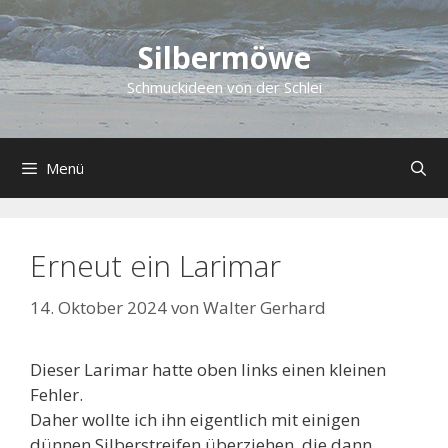
Zum
Inhalt
Silbermöwe
springen
Schmuckideen von der Schlei
Menü
Erneut ein Larimar
14. Oktober 2024
von
Walter Gerhard
Dieser Larimar hatte oben links einen kleinen
Fehler.
Daher wollte ich ihn eigentlich mit einigen
dünnen Silberstreifen überziehen, die dann