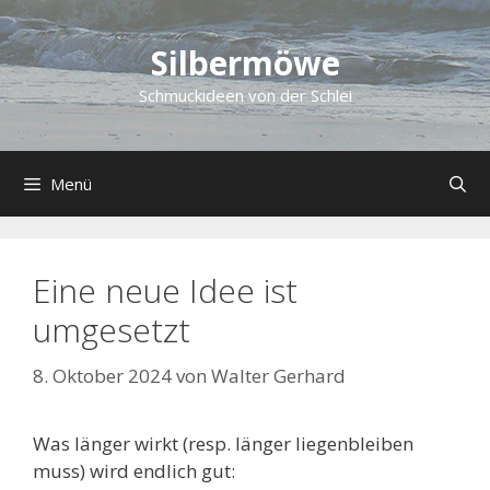
Zum
Inhalt
Silbermöwe
springen
Schmuckideen von der Schlei
Menü
Eine neue Idee ist
umgesetzt
8. Oktober 2024
von
Walter Gerhard
Was länger wirkt (resp. länger liegenbleiben
muss) wird endlich gut: