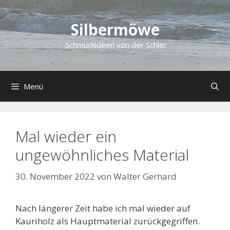
Zum
Inhalt
Silbermöwe
springen
Schmuckideen von der Schlei
Menü
Mal wieder ein
ungewöhnliches Material
30. November 2022
von
Walter Gerhard
Nach längerer Zeit habe ich mal wieder auf
Kauriholz als Hauptmaterial zurückgegriffen.