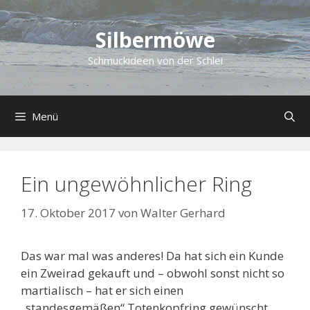
Zum
Inhalt
Silbermöwe
springen
Schmuckideen von der Schlei
Menü
Ein ungewöhnlicher Ring
17. Oktober 2017
von
Walter Gerhard
Das war mal was anderes! Da hat sich ein Kunde
ein Zweirad gekauft und – obwohl sonst nicht so
martialisch – hat er sich einen
„standesgemäßen“ Totenkopfring gewünscht.