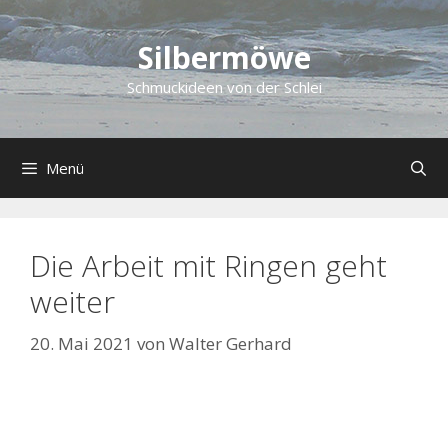
Zum
Inhalt
Silbermöwe
springen
Schmuckideen von der Schlei
Menü
Die Arbeit mit Ringen geht
weiter
20. Mai 2021
von
Walter Gerhard