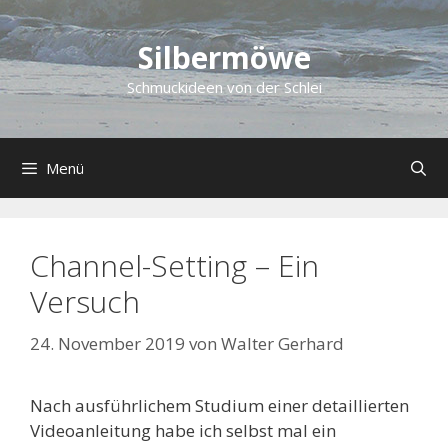
Zum
Inhalt
Silbermöwe
springen
Schmuckideen von der Schlei
Menü
Channel-Setting – Ein
Versuch
24. November 2019
von
Walter Gerhard
Nach ausführlichem Studium einer detaillierten
Videoanleitung habe ich selbst mal ein